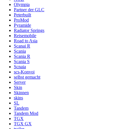
Olympia
Partner der GLC
Peterbuilt
ProMod
Pyramide
Radiator Springs
Reisemobile
Road to Asia
Scanai R
Scania
Scania R
Scania S
Scnaia
scs-Konvoi
selbst gemacht
Server
Skin
Skinnen
skins
SL
Tandem
Tandem Mod
TGX
TGX GX
trailer