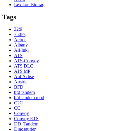
Lexikon-Eintrag
Tags
32:9
750Ps
Actros
Albany
All-Inkl
ATS
ATS-Convoy
ATS DLC
ATS MP
Auf Achse
Austria
BFD
bfd tandem
bfd tandem mod
C2C
CC
Convoy
Convoy ETS
DD_Tandem
Dinosaurier