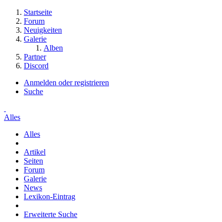
Startseite
Forum
Neuigkeiten
Galerie
Alben
Partner
Discord
Anmelden oder registrieren
Suche
Alles
Alles
Artikel
Seiten
Forum
Galerie
News
Lexikon-Eintrag
Erweiterte Suche