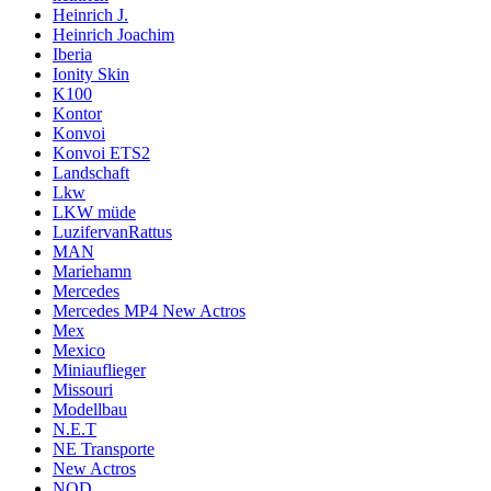
Heinrich J.
Heinrich Joachim
Iberia
Ionity Skin
K100
Kontor
Konvoi
Konvoi ETS2
Landschaft
Lkw
LKW müde
LuzifervanRattus
MAN
Mariehamn
Mercedes
Mercedes MP4 New Actros
Mex
Mexico
Miniauflieger
Missouri
Modellbau
N.E.T
NE Transporte
New Actros
NOD