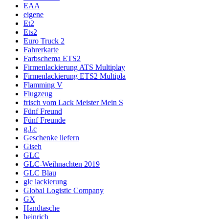
EAA
eigene
Et2
Ets2
Euro Truck 2
Fahrerkarte
Farbschema ETS2
Firmenlackierung ATS Multiplay
Firmenlackierung ETS2 Multipla
Flamming V
Flugzeug
frisch vom Lack Meister Mein S
Fünf Freund
Fünf Freunde
g.l.c
Geschenke liefern
Giseh
GLC
GLC-Weihnachten 2019
GLC Blau
glc lackierung
Global Logistic Company
GX
Handtasche
heinrich