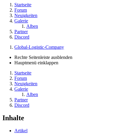
Startseite
Forum
Neuigkeiten
Galerie
Alben
Partner
Discord
Global-Logistic-Company
Rechte Seitenleiste ausblenden
Hauptmenü einklappen
Startseite
Forum
Neuigkeiten
Galerie
Alben
Partner
Discord
Inhalte
Artikel