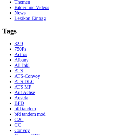
Themen
Bilder und Videos
News
Lexikon-Eintrag
Tags
32:9
750Ps
Actros
Albany
All-Inkl
ATS
ATS-Convoy
ATS DLC
ATS MP
Auf Achse
Austria
BFD
bfd tandem
bfd tandem mod
C2C
CC
Convoy