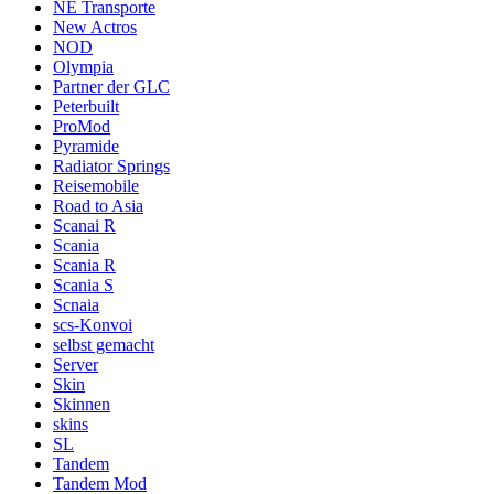
NE Transporte
New Actros
NOD
Olympia
Partner der GLC
Peterbuilt
ProMod
Pyramide
Radiator Springs
Reisemobile
Road to Asia
Scanai R
Scania
Scania R
Scania S
Scnaia
scs-Konvoi
selbst gemacht
Server
Skin
Skinnen
skins
SL
Tandem
Tandem Mod