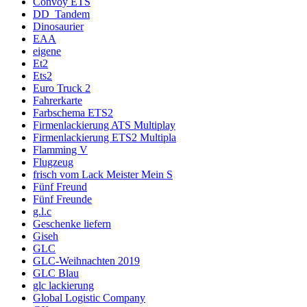
Convoy ETS
DD_Tandem
Dinosaurier
EAA
eigene
Et2
Ets2
Euro Truck 2
Fahrerkarte
Farbschema ETS2
Firmenlackierung ATS Multiplay
Firmenlackierung ETS2 Multipla
Flamming V
Flugzeug
frisch vom Lack Meister Mein S
Fünf Freund
Fünf Freunde
g.l.c
Geschenke liefern
Giseh
GLC
GLC-Weihnachten 2019
GLC Blau
glc lackierung
Global Logistic Company