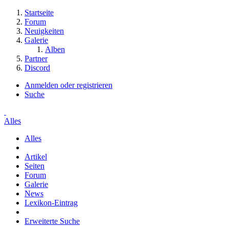
Startseite
Forum
Neuigkeiten
Galerie
Alben
Partner
Discord
Anmelden oder registrieren
Suche
Alles
Alles
Artikel
Seiten
Forum
Galerie
News
Lexikon-Eintrag
Erweiterte Suche