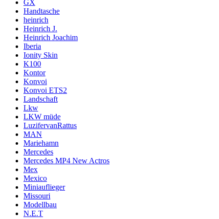
GX
Handtasche
heinrich
Heinrich J.
Heinrich Joachim
Iberia
Ionity Skin
K100
Kontor
Konvoi
Konvoi ETS2
Landschaft
Lkw
LKW müde
LuzifervanRattus
MAN
Mariehamn
Mercedes
Mercedes MP4 New Actros
Mex
Mexico
Miniauflieger
Missouri
Modellbau
N.E.T