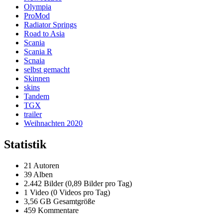
Olympia
ProMod
Radiator Springs
Road to Asia
Scania
Scania R
Scnaia
selbst gemacht
Skinnen
skins
Tandem
TGX
trailer
Weihnachten 2020
Statistik
21 Autoren
39 Alben
2.442 Bilder (0,89 Bilder pro Tag)
1 Video (0 Videos pro Tag)
3,56 GB Gesamtgröße
459 Kommentare