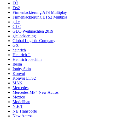
Et2
Ets2
Firmenlackierung ATS Multiplay
Firmenlackierung ETS2 Multipla
g.l.c
GLC
GLC-Weihnachten 2019
glc lackierung
Global Logistic Company
GX
heinrich
Heinrich J.
Heinrich Joachim
Iberia
Ionity Skin
Konvoi
Konvoi ETS2
MAN
Mercedes
Mercedes MP4 New Actros
Mexico
Modellbau
N.E.T
NE Transporte
New Actros