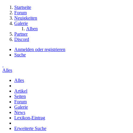
Startseite
Forum
Neuigkeiten
Galerie
Alben
Partner
Discord
Anmelden oder registrieren
Suche
Alles
Alles
Artikel
Seiten
Forum
Galerie
News
Lexikon-Eintrag
Erweiterte Suche