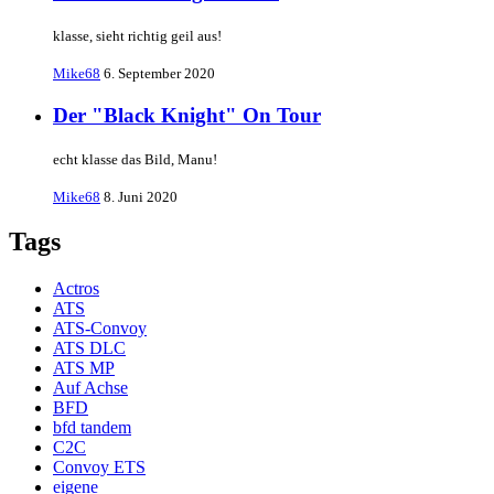
klasse, sieht richtig geil aus!
Mike68
6. September 2020
Der "Black Knight" On Tour
echt klasse das Bild, Manu!
Mike68
8. Juni 2020
Tags
Actros
ATS
ATS-Convoy
ATS DLC
ATS MP
Auf Achse
BFD
bfd tandem
C2C
Convoy ETS
eigene