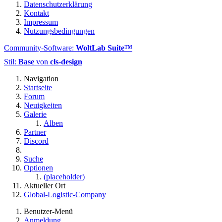
Datenschutzerklärung
Kontakt
Impressum
Nutzungsbedingungen
Community-Software:
WoltLab Suite™
Stil:
Base
von
cls-design
Navigation
Startseite
Forum
Neuigkeiten
Galerie
Alben
Partner
Discord
Suche
Optionen
(placeholder)
Aktueller Ort
Global-Logistic-Company
Benutzer-Menü
Anmeldung