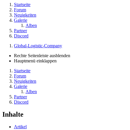
Startseite
Forum
Neuigkeiten
Galerie
Alben
Partner
Discord
Global-Logistic-Company
Rechte Seitenleiste ausblenden
Hauptmenü einklappen
Startseite
Forum
Neuigkeiten
Galerie
Alben
Partner
Discord
Inhalte
Artikel