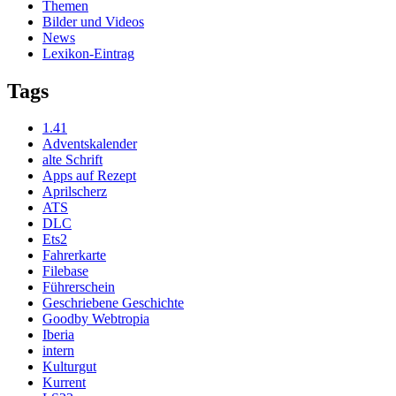
Themen
Bilder und Videos
News
Lexikon-Eintrag
Tags
1.41
Adventskalender
alte Schrift
Apps auf Rezept
Aprilscherz
ATS
DLC
Ets2
Fahrerkarte
Filebase
Führerschein
Geschriebene Geschichte
Goodby Webtropia
Iberia
intern
Kulturgut
Kurrent