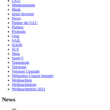
LS23
Mindestumsatz
Mods
neuer Investor
News
Partner der GLC
Pishing
Promods
Quiz
SAIL
Schrift
SCS
Shop
Sped-V
Teamspeak
Telegram
Versions Upgrade
Webseiten Umzug beendet
Weihnachten
Weihnachtsfeier
Weihnachtsfeier 2021
News