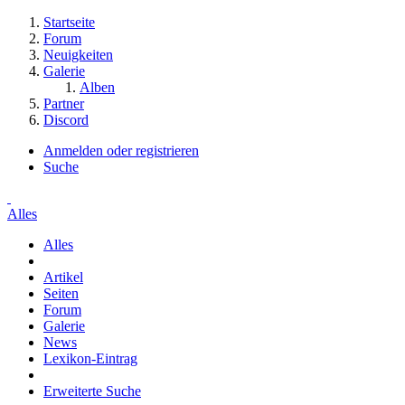
Startseite
Forum
Neuigkeiten
Galerie
Alben
Partner
Discord
Anmelden oder registrieren
Suche
Alles
Alles
Artikel
Seiten
Forum
Galerie
News
Lexikon-Eintrag
Erweiterte Suche