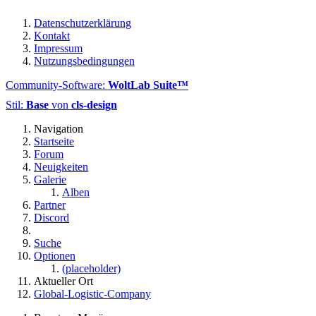
Datenschutzerklärung
Kontakt
Impressum
Nutzungsbedingungen
Community-Software:
WoltLab Suite™
Stil:
Base
von
cls-design
Navigation
Startseite
Forum
Neuigkeiten
Galerie
Alben
Partner
Discord
Suche
Optionen
(placeholder)
Aktueller Ort
Global-Logistic-Company