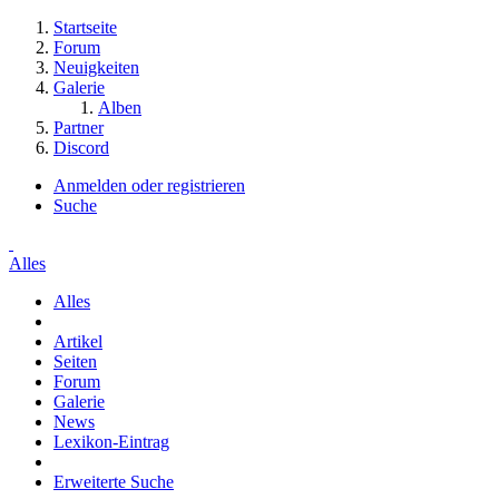
Startseite
Forum
Neuigkeiten
Galerie
Alben
Partner
Discord
Anmelden oder registrieren
Suche
Alles
Alles
Artikel
Seiten
Forum
Galerie
News
Lexikon-Eintrag
Erweiterte Suche