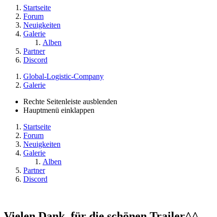
Startseite
Forum
Neuigkeiten
Galerie
Alben
Partner
Discord
Global-Logistic-Company
Galerie
Rechte Seitenleiste ausblenden
Hauptmenü einklappen
Startseite
Forum
Neuigkeiten
Galerie
Alben
Partner
Discord
Vielen Dank, für die schönen Trailer^^